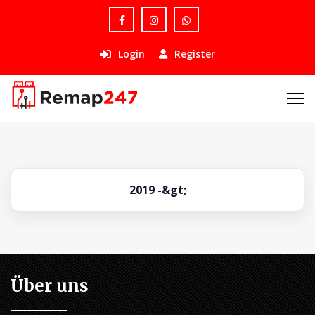
Login
Register
2019 -&gt;
Über uns