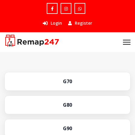
Login
Register
G70
G80
G90