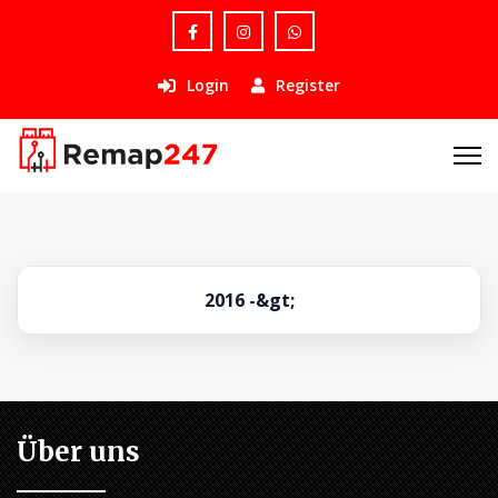
Login
Register
2016 -&gt;
Über uns