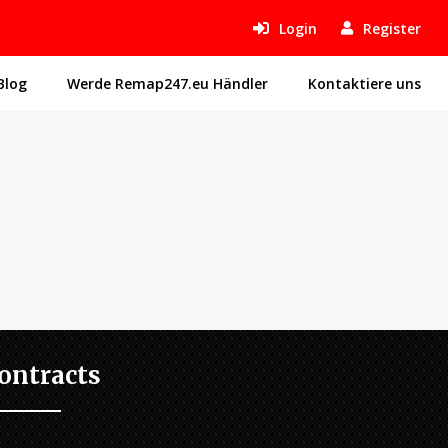
Login
Register
Blog
Werde Remap247.eu Händler
Kontaktiere uns
ontracts