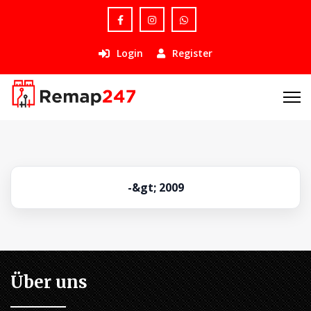
Login
Register
-&gt; 2009
Über uns