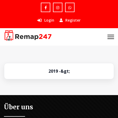
Login
Register
2019 -&gt;
Über uns