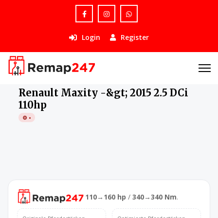
Login
Register
›
Renault
›
Maxity
›
-&gt; 2015
›
2.5 DCi 110hp
Renault Maxity -&gt; 2015 2.5 DCi
110hp
⚙️ •
110→160 hp
/
340→340 Nm
.