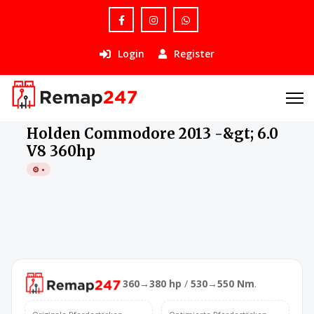
Login
Register
›
Holden
›
Commodore
›
2013 -&gt;
›
6.0 V8 360hp
Holden Commodore 2013 -&gt; 6.0
V8 360hp
⚙️ •
360→380 hp
/
530→550 Nm
.